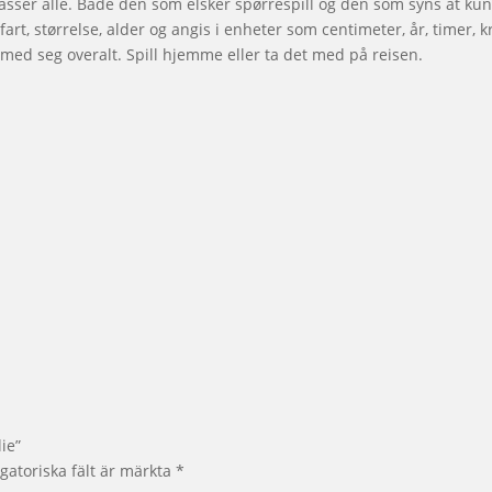
asser alle. Både den som elsker spørrespill og den som syns at ku
rt, størrelse, alder og angis i enheter som centimeter, år, timer, kr
ta med seg overalt. Spill hjemme eller ta det med på reisen.
ie”
gatoriska fält är märkta
*