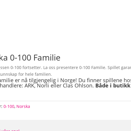
ka 0-100 Familie
ssen 0-100 fortsetter. La oss presentere 0-100 Familie. Spillet gara
kunnskap for hele familien.
milie er nå tilgjengelig i Norge! Du finner spillene ho
rhandlere: ARK, Norli eller Clas Ohlson.
Både i butikk
r:
0-100
,
Norska