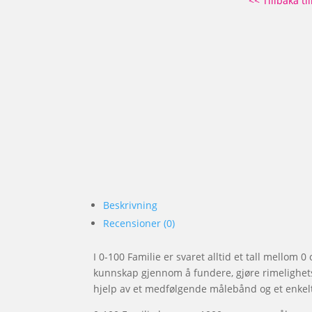
<< Tillbaka ti
Beskrivning
Recensioner (0)
I 0-100 Familie er svaret alltid et tall mellom 
kunnskap gjennom å fundere, gjøre rimelighets
hjelp av et medfølgende målebånd og et enke