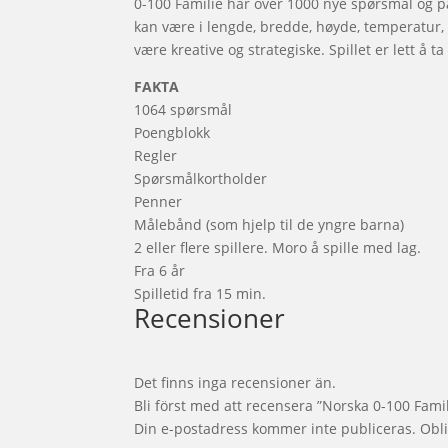
0-100 Familie har over 1000 nye spørsmål og p
kan være i lengde, bredde, høyde, temperatur, fa
være kreative og strategiske. Spillet er lett å 
FAKTA
1064 spørsmål
Poengblokk
Regler
Spørsmålkortholder
Penner
Målebånd (som hjelp til de yngre barna)
2 eller flere spillere. Moro å spille med lag.
Fra 6 år
Spilletid fra 15 min.
Recensioner
Det finns inga recensioner än.
Bli först med att recensera ”Norska 0-100 Famil
Din e-postadress kommer inte publiceras.
Obli