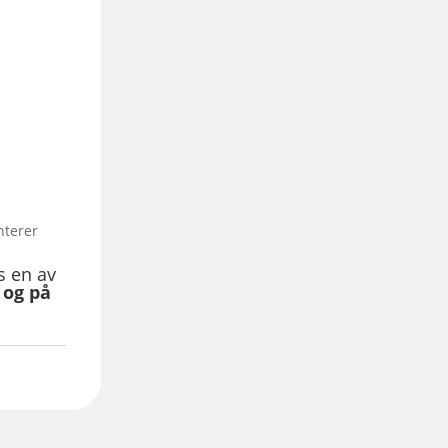
nterer
s en av
 og på