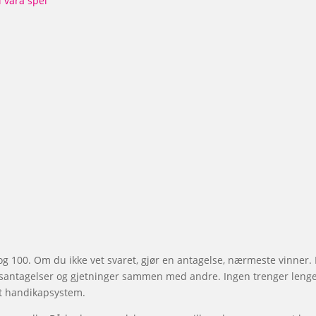
ll våra spel
0 og 100. Om du ikke vet svaret, gjør en antagelse, nærmeste vinner. 
antagelser og gjetninger sammen med andre. Ingen trenger lenger å
lt handikapsystem.