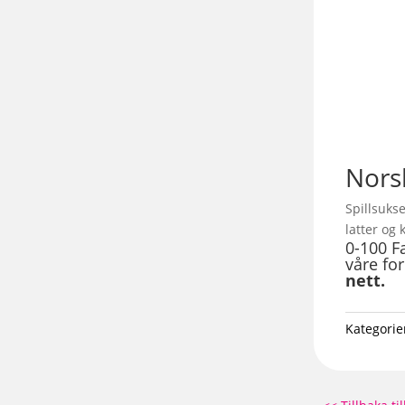
Nors
Spillsukse
latter og 
0-100 Fa
våre fo
nett.
Kategorie