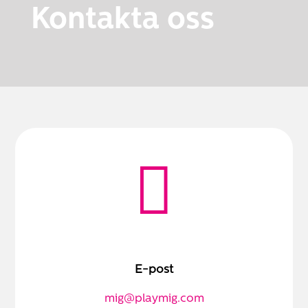
Kontakta oss

E-post
mig@playmig.com