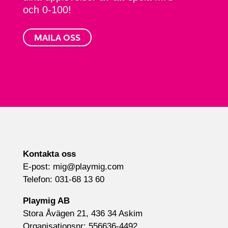
och
0-100!
MAILA OSS
Kontakta oss
E-post:
mig@playmig.com
Telefon:
031-68 13 60
Playmig AB
Stora Åvägen 21, 436 34 Askim
Organisationsnr: 556636-4492